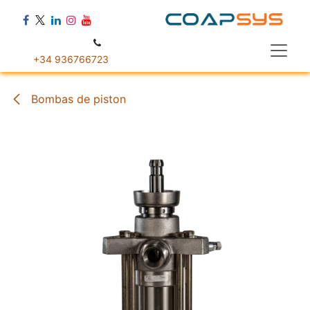
Ir al contenido
+34 936766723
Bombas de piston