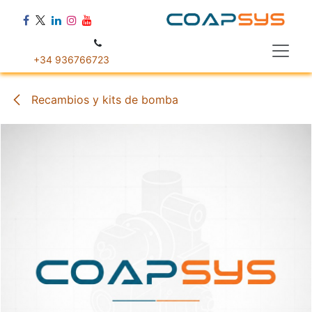
Ir al contenido
+34 936766723
Recambios y kits de bomba