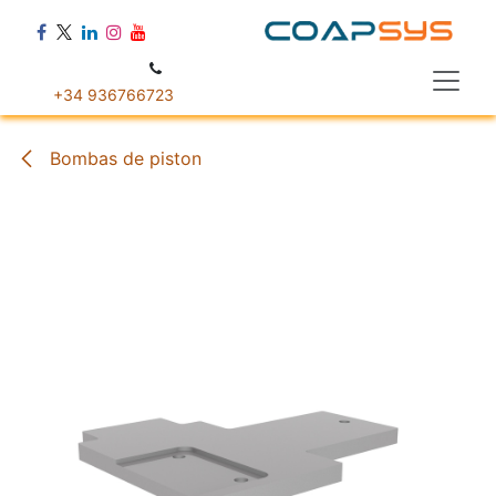
Ir al contenido
+34 936766723
Bombas de piston