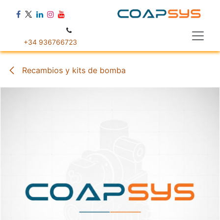
Ir al contenido
+34 936766723
Recambios y kits de bomba