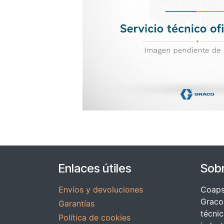
Enlaces útiles
Sob
Envíos y devoluciones
Coapsy
Graco 
Garantías
técnic
Política de cookies