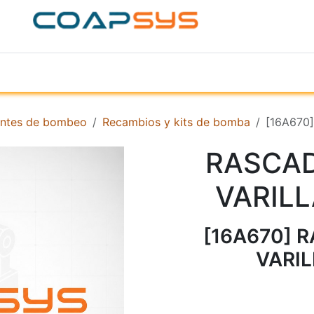
ACERCA DE
PRODUCTOS
TIENDA
EMPR
ntes de bombeo
Recambios y kits de bomba
[16A670
RASCAD
VARILL
[16A670] R
VARIL