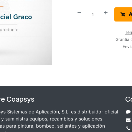
A
Tér
Grantía 
Envío
re Coapsys
C
s Sistemas de Aplicación, S.L. es distribuidor oficial
y suministra equipos, recambios y soluciones
as para pintura, bombeo, sellantes y aplicación