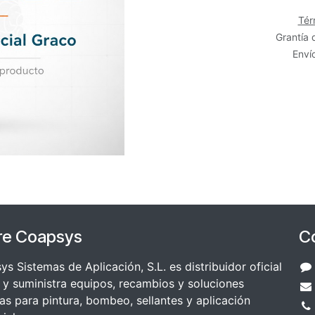
Tér
Grantía 
Envío
re Coapsys
C
s Sistemas de Aplicación, S.L. es distribuidor oficial
y suministra equipos, recambios y soluciones
as para pintura, bombeo, sellantes y aplicación