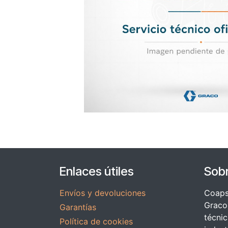
Enlaces útiles
Sob
Envíos y devoluciones
Coapsy
Graco 
Garantías
técnic
Política de cookies