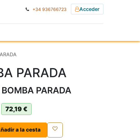
Acceder
+34 936766723
ESA
NOTICIAS
PARADA
A PARADA
] BOMBA PARADA
72,19
€
ñadir a la cesta