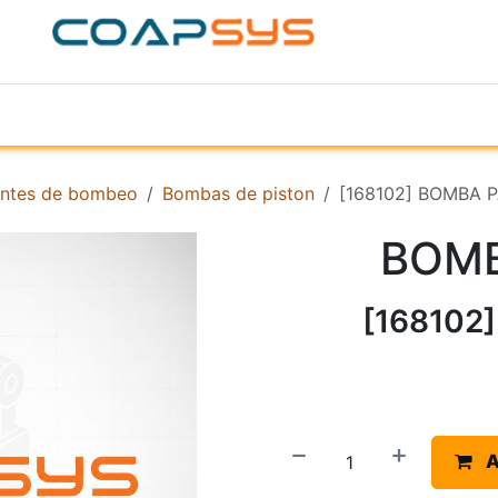
ACERCA DE
PRODUCTOS
TIENDA
EMPR
ntes de bombeo
Bombas de piston
[168102] BOMBA 
BOMB
[168102
A