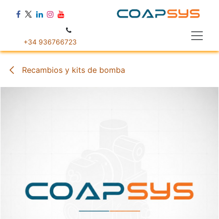
Ir al contenido
+34 936766723
Recambios y kits de bomba