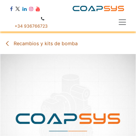
Ir al contenido
+34 936766723
Recambios y kits de bomba