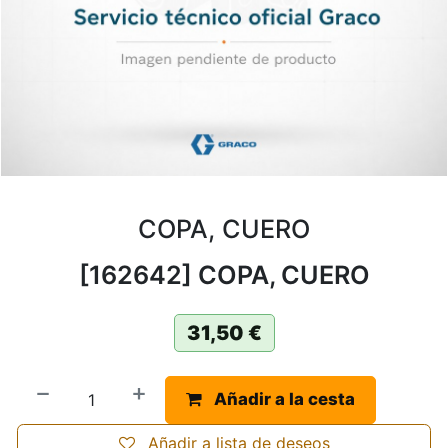
COPA, CUERO
[162642] COPA, CUERO
31,50
€
Añadir a la cesta
Añadir a lista de deseos