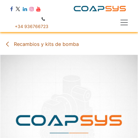
Ir al contenido
+34 936766723
Recambios y kits de bomba