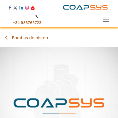
Ir al contenido
+34 936766723
Bombas de piston