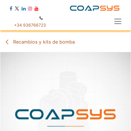
Ir al contenido
+34 936766723
Recambios y kits de bomba