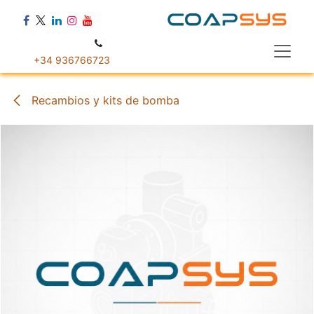
Ir al contenido
+34 936766723
Recambios y kits de bomba