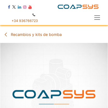
Ir al contenido
+34 936766723
Recambios y kits de bomba