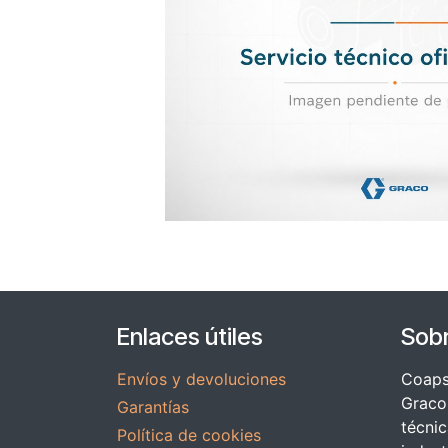
Enlaces útiles
Sob
Envíos y devoluciones
Coapsy
Graco 
Garantías
técnic
Política de cookies