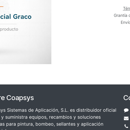
Tér
Grantía 
Envío
re Coapsys
C
s Sistemas de Aplicación, S.L. es distribuidor oficial
y suministra equipos, recambios y soluciones
as para pintura, bombeo, sellantes y aplicación