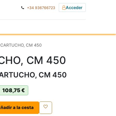
Acceder
+34 936766723
ESA
NOTICIAS
] CARTUCHO, CM 450
CHO, CM 450
CARTUCHO, CM 450
108,75
€
ñadir a la cesta