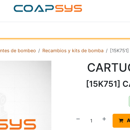
ACERCA DE
PRODUCTOS
TIENDA
EMPR
ntes de bombeo
Recambios y kits de bomba
[15K751
CARTU
[15K751] 
A