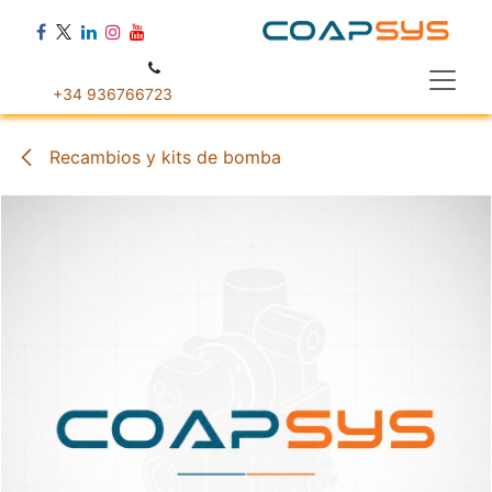
Ir al contenido
+34 936766723
Recambios y kits de bomba