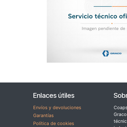
Enlaces útiles
Sob
Envíos y devoluciones
Coapsy
Graco 
Garantías
técnic
Política de cookies