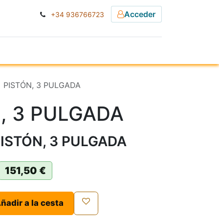
Acceder
+34 936766723
ESA
NOTICIAS
] PISTÓN, 3 PULGADA
, 3 PULGADA
PISTÓN, 3 PULGADA
151,50
€
ñadir a la cesta