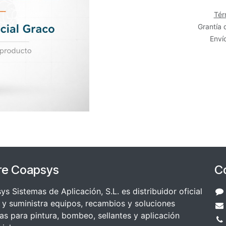
Tér
Grantía 
Envío
re Coapsys
C
s Sistemas de Aplicación, S.L. es distribuidor oficial
y suministra equipos, recambios y soluciones
as para pintura, bombeo, sellantes y aplicación