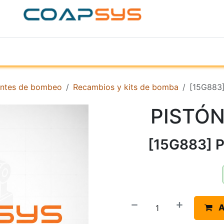
ACERCA DE
PRODUCTOS
TIENDA
EMPR
ntes de bombeo
Recambios y kits de bomba
[15G883
PISTÓN
[15G883] 
A