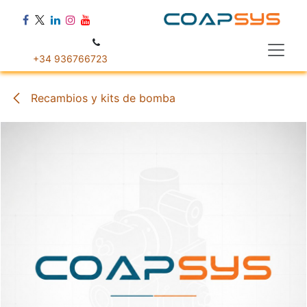
Ir al contenido
+34 936766723
Recambios y kits de bomba