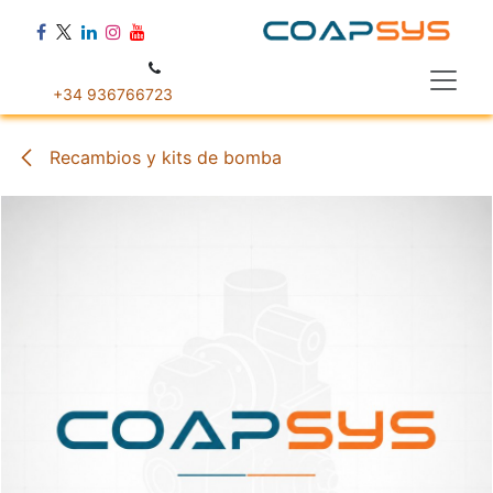
Ir al contenido
+34 936766723
Recambios y kits de bomba