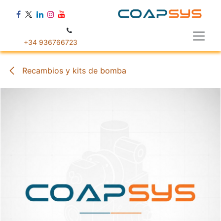
Ir al contenido
+34 936766723
Recambios y kits de bomba