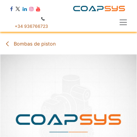
Ir al contenido
+34 936766723
Bombas de piston