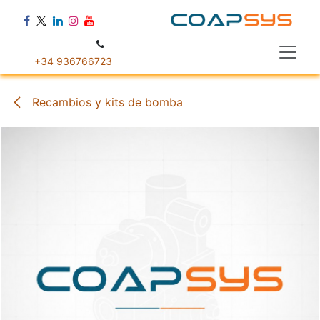
Ir al contenido
+34 936766723
Recambios y kits de bomba