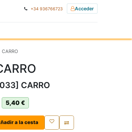
Acceder
+34 936766723
ESA
NOTICIAS
] CARRO
CARRO
A033] CARRO
5,40
€
ñadir a la cesta