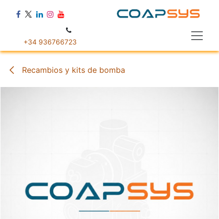
Ir al contenido
+34 936766723
Recambios y kits de bomba