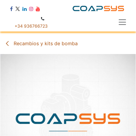
Ir al contenido
+34 936766723
Recambios y kits de bomba