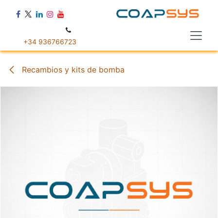
Ir al contenido
+34 936766723
Recambios y kits de bomba