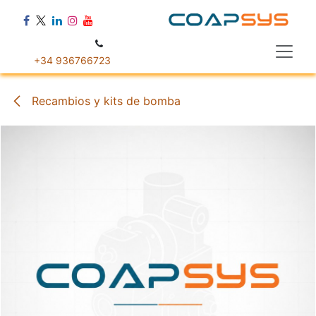
Ir al contenido
+34 936766723
Recambios y kits de bomba