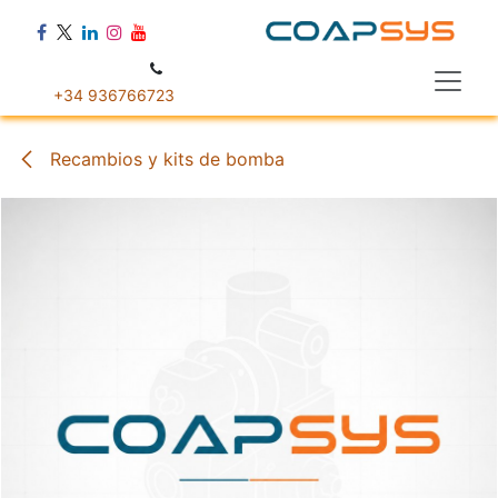
Ir al contenido
+34 936766723
Recambios y kits de bomba