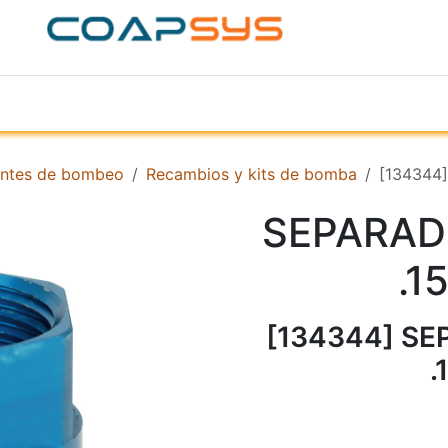
ACERCA DE
PRODUCTOS
TIENDA
EMPR
ntes de bombeo
Recambios y kits de bomba
[134344
SEPARAD
.1
[134344] SE
.