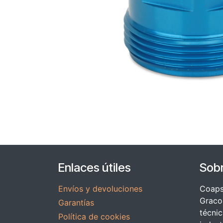
Enlaces útiles
Sob
Envíos y devoluciones
Coapsy
Graco 
Garantías
técnic
Política de cookies