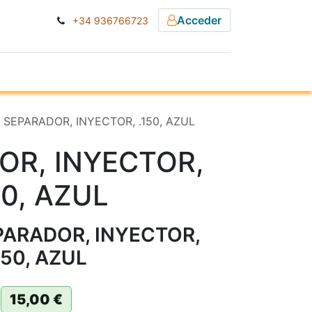
Acceder
+34 936766723
ESA
NOTICIAS
] SEPARADOR, INYECTOR, .150, AZUL
OR, INYECTOR,
50, AZUL
PARADOR, INYECTOR,
150, AZUL
15,00
€