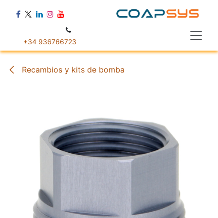
Ir al contenido
+34 936766723
Recambios y kits de bomba