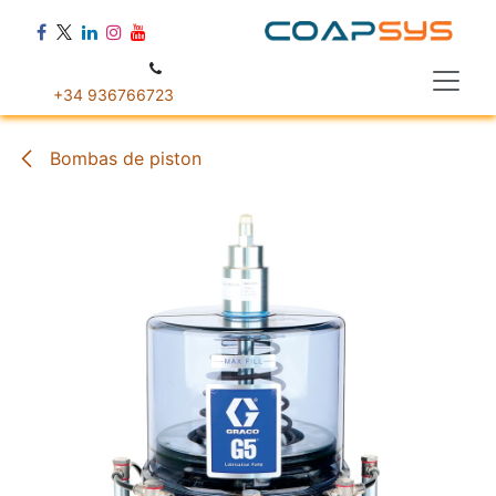
Ir al contenido
+34 936766723
Bombas de piston