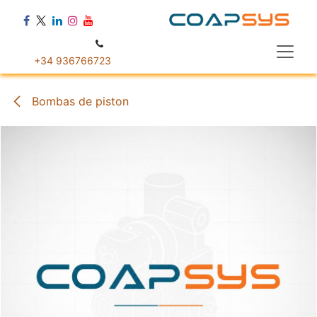
Ir al contenido
+34 936766723
Bombas de piston