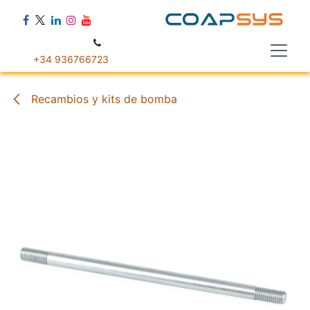
Ir al contenido
+34 936766723
Recambios y kits de bomba