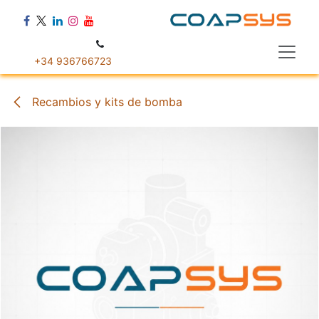
Ir al contenido
+34 936766723
Recambios y kits de bomba