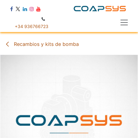
Ir al contenido
+34 936766723
Recambios y kits de bomba