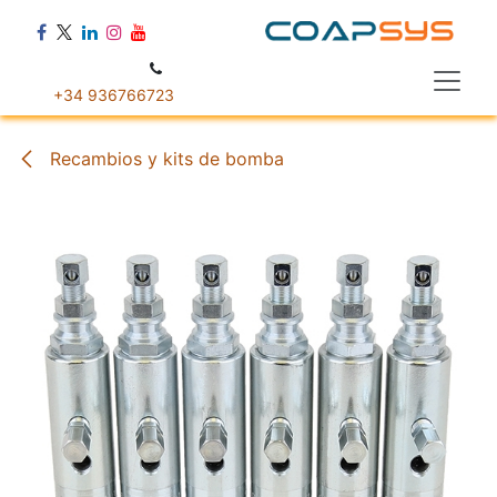
Ir al contenido
+34 936766723
Recambios y kits de bomba