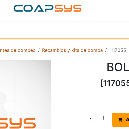
ACERCA DE
PRODUCTOS
TIENDA
EMPR
ntes de bombeo
Recambios y kits de bomba
[117055
BO
[11705
A