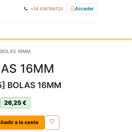
Acceder
+34 936766723
ESA
NOTICIAS
] BOLAS 16MM
LAS 16MM
5] BOLAS 16MM
26,25
€
ñadir a la cesta