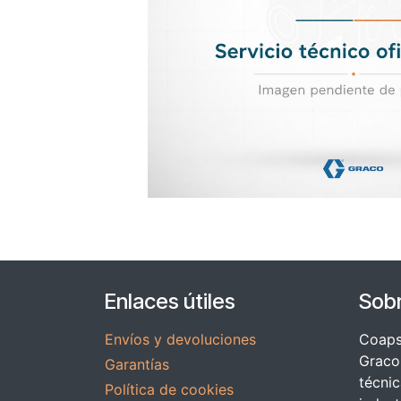
Enlaces útiles
Sob
Envíos y devoluciones
Coapsy
Graco 
Garantías
técnic
Política de cookies