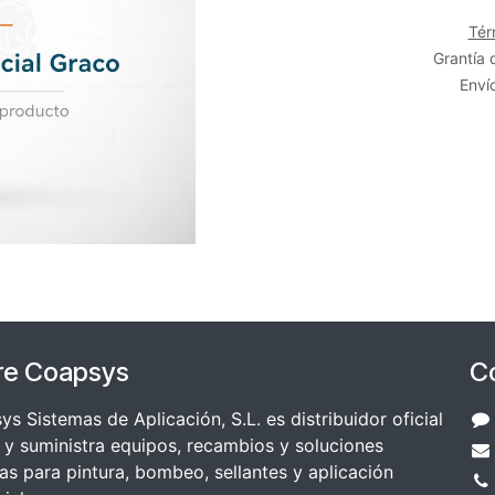
Tér
Grantía 
Envío
re Coapsys
C
s Sistemas de Aplicación, S.L. es distribuidor oficial
y suministra equipos, recambios y soluciones
as para pintura, bombeo, sellantes y aplicación