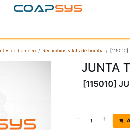
ACERCA DE
PRODUCTOS
TIENDA
EMPR
ntes de bombeo
Recambios y kits de bomba
[115010
JUNTA T
[115010] J
A