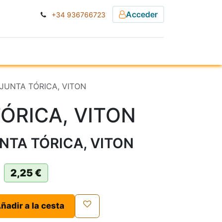
Acceder
+34 936766723
ESA
NOTICIAS
] JUNTA TÓRICA, VITON
ÓRICA, VITON
UNTA TÓRICA, VITON
2,25
€
ñadir a la cesta