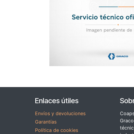
Enlaces útiles
Sob
Envíos y devoluciones
Coapsy
Graco 
Garantías
técnic
Política de cookies