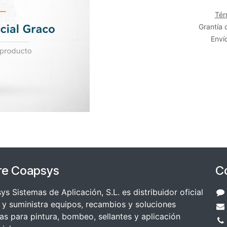
Tér
Grantía 
Envío
re Coapsys
C
s Sistemas de Aplicación, S.L. es distribuidor oficial
y suministra equipos, recambios y soluciones
as para pintura, bombeo, sellantes y aplicación