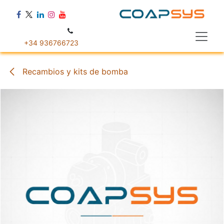
Ir al contenido
+34 936766723
Recambios y kits de bomba