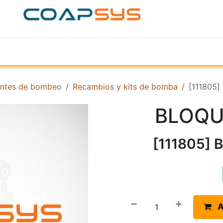
ACERCA DE
PRODUCTOS
TIENDA
EMPR
ntes de bombeo
Recambios y kits de bomba
[111805
BLOQU
[111805] 
A