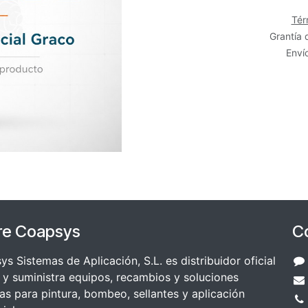
Tér
Grantía 
Envío
re Coapsys
C
s Sistemas de Aplicación, S.L. es distribuidor oficial
y suministra equipos, recambios y soluciones
as para pintura, bombeo, sellantes y aplicación