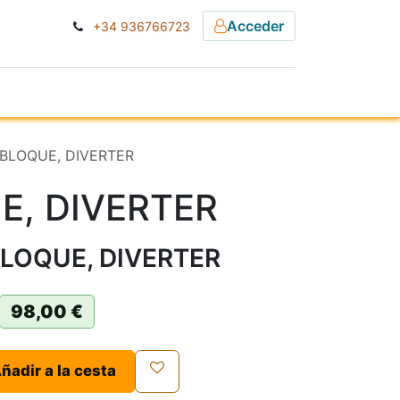
Acceder
+34 936766723
ESA
NOTICIAS
] BLOQUE, DIVERTER
E, DIVERTER
BLOQUE, DIVERTER
98,00
€
ñadir a la cesta