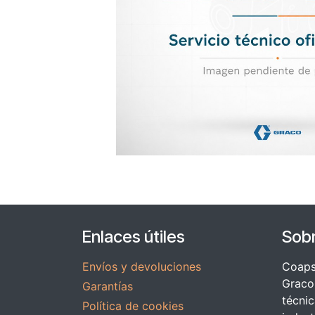
Enlaces útiles
Sob
Envíos y devoluciones
Coapsy
Graco 
Garantías
técnic
Política de cookies