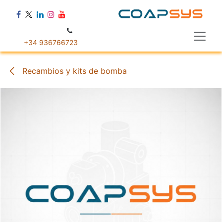
Ir al contenido
+34 936766723
Recambios y kits de bomba