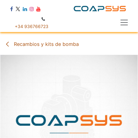
Ir al contenido
+34 936766723
Recambios y kits de bomba